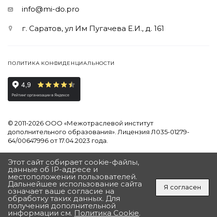
info@mi-do.pro
г. Саратов, ул Им Пугачева Е.И., д. 161
ПОЛИТИКА КОНФИДЕНЦИАЛЬНОСТИ
© 2011-2026 ООО «Межотраслевой институт
дополнительного образования». Лицензия Л035-01279-
64/00647996 от 17.04.2023 года.
Продолжая использовать наш сайт, вы даете согласие на
Этот сайт собирает cookie-файлы,
обработку файлов Cookies и других пользовательских
данные об IP-адресе и
местоположении пользователей.
данных, в соответствии с
Политикой на обработку
Дальнейшее использование сайта
персональных данных
Я согласен
означает ваше согласие на
обработку таких данных. Для
Разработан в Агентстве Андрея Полушина
ПОЛУЧИТЬ ПОДАРОК
получения дополнительной
«ДЛЯ ВАС ПОДАРОК ОТ ИНСТИТУТА»
информации см.
Политика Cookie
.