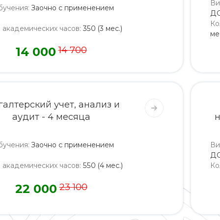
Ви
бучения
:
Заочно с применением
Д
Ко
о академических часов
:
350 (3 мес.)
ме
14 000
14 700
галтерский учет, анализ и
аудит - 4 месяца
н
бучения
:
Заочно с применением
Ви
Д
о академических часов
:
550 (4 мес.)
Ко
22 000
23 100