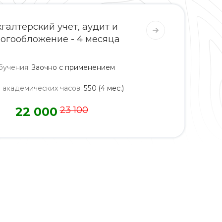
хгалтерский учет, аудит и
огообложение - 4 месяца
бучения
:
Заочно с применением
о академических часов
:
550 (4 мес.)
22 000
23 100