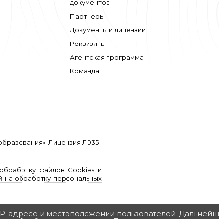
документов
Партнеры
Документы и лицензии
Реквизиты
Агентская программа
Команда
образования». Лицензия Л035-
обработку файлов Cookies и
й на обработку персональных
б IP-адресе и местоположении пользователей. Дальней