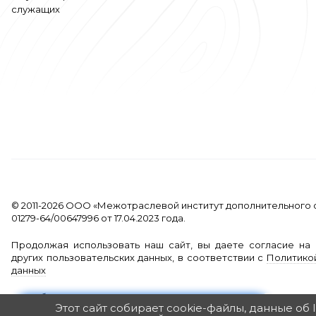
служащих
© 2011-2026 ООО «Межотраслевой институт дополнительного 
01279-64/00647996 от 17.04.2023 года.
Продолжая использовать наш сайт, вы даете согласие на 
других пользовательских данных, в соответствии с
Политико
данных
Разработан в Агентстве Андрея Полушина
Этот сайт собирает cookie-файлы, данные о
ПОЛУЧИТЬ ПОДАРОК