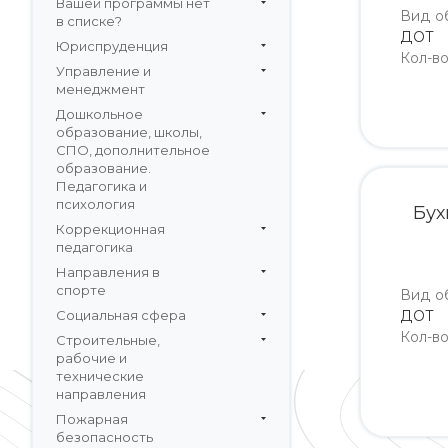
Вашей программы нет
Вид о
в списке?
ДОТ
Юриспруденция
Кол-в
Управление и
менеджмент
Дошкольное
образование, школы,
СПО, дополнительное
образование.
Педагогика и
психология
Бух
Коррекционная
педагогика
Направления в
спорте
Вид о
Социальная сфера
ДОТ
Кол-в
Строительные,
рабочие и
технические
направления
Пожарная
безопасность