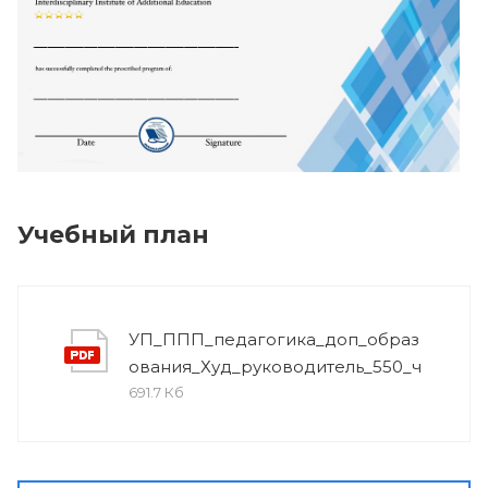
Учебный план
УП_ППП_педагогика_доп_образ
ования_Худ_руководитель_550_ч
691.7 Кб