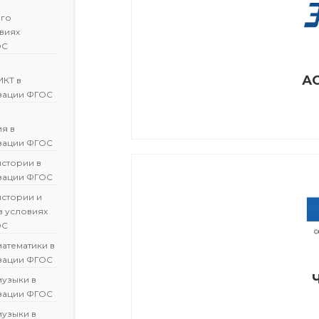
ого
овиях
ОС
АО
ИКТ в
зации ФГОС
я в
зации ФГОС
истории в
зации ФГОС
истории и
в условиях
ОС
атематики в
зации ФГОС
музыки в
зации ФГОС
музыки в