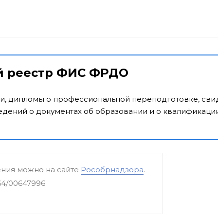
й реестр ФИС ФРДО
и, дипломы о профессиональной переподготовке, свид
дений о документах об образовании и о квалификации
ения можно на сайте
Рособрнадзора
.
64/00647996