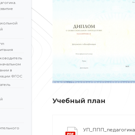
агогика.
звитие
школьной
ой
пп
итания
ководитель
 начальном
ании в
зации ФГОС
атель
ой
Учебный план
ительного
УП_ППП_педагогика