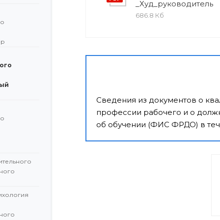
_Худ_руководитель
686.8 Кб
го
ор
ого
ый
Сведения из документов о кв
профессии рабочего и о должн
го
об обучении (ФИС ФРДО) в теч
й
ительного
ного
сихология
ного