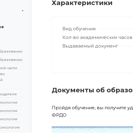
Характеристики
ое
Вид обучения
Кол-во академических часов
Выдаваемый документ
бразовании
бразовании
ой части:
тво
ой
Документы об образ
водителя
сихология
Пройдя обучение, вы получите у
сихология
ФРДО
сихология
сихология