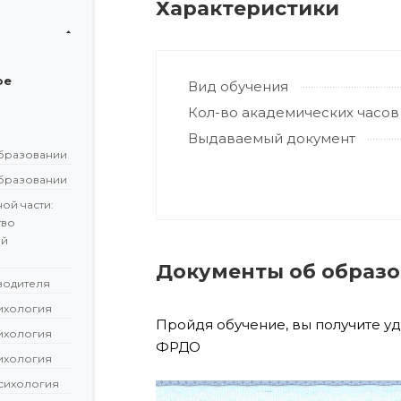
Характеристики
ое
Вид обучения
Кол-во академических часов
Выдаваемый документ
бразовании
бразовании
ой части:
тво
ой
Документы об образ
водителя
сихология
Пройдя обучение, вы получите у
сихология
ФРДО
сихология
сихология