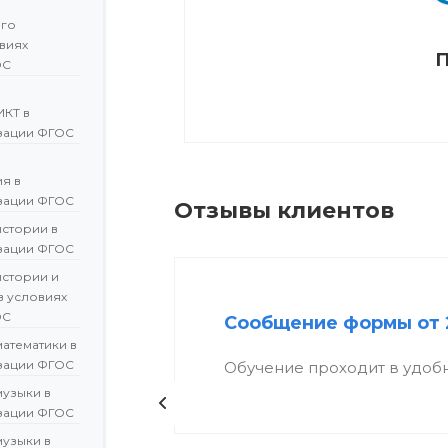
ого
овиях
П
ОС
ИКТ в
зации ФГОС
я в
зации ФГОС
Отзывы клиентов
истории в
зации ФГОС
истории и
в условиях
ОС
Сообщение формы от 
атематики в
зации ФГОС
Обучение проходит в удоб
музыки в
зации ФГОС
музыки в