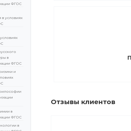
зации ФГОС
 в условиях
ОС
 условиях
ОС
русского
П
уры в
зации ФГОС
физики и
словиях
ОС
 философии
лизации
Отзывы клиентов
имии в
зации ФГОС
экологии в