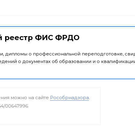
й реестр ФИС ФРДО
и, дипломы о профессиональной переподготовке, свид
дений о документах об образовании и о квалификации
ения можно на сайте
Рособрнадзора
.
64/00647996