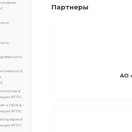
условиях
Партнеры
ОС
ного
ного
дственного
английского
АО 
х
ОС
биологии в
зации ФГОС
БЖ и ОБЖ в
зации ФГОС
географии в
зации ФГОС