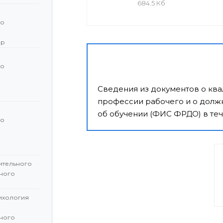
684.5 Кб
го
ор
го
й
Сведения из документов о кв
профессии рабочего и о должн
об обучении (ФИС ФРДО) в теч
го
й
ительного
ного
сихология
ного