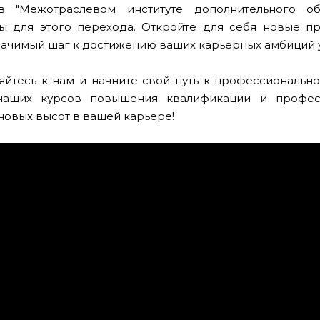
в "Межотраслевом институте дополнительного о
ы для этого перехода. Откройте для себя новые п
начимый шаг к достижению ваших карьерных амбиций 
йтесь к нам и начните свой путь к профессионально
аших курсов повышения квалификации и профес
новых высот в вашей карьере!