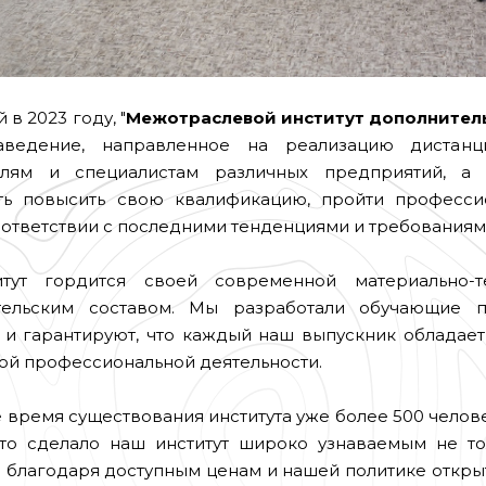
в 2023 году, "
Межотраслевой институт дополнител
аведение, направленное на реализацию дистан
елям и специалистам различных предприятий, а 
ть повысить свою квалификацию, пройти професси
оответствии с последними тенденциями и требования
тут гордится своей современной материально-
тельским составом. Мы разработали обучающие п
 и гарантируют, что каждый наш выпускник обладае
ой профессиональной деятельности.
е время существования института уже более 500 челов
что сделало наш институт широко узнаваемым не то
благодаря доступным ценам и нашей политике открыт