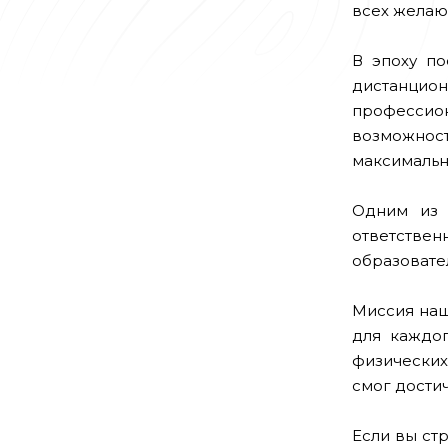
всех желаю
В эпоху по
дистанцио
профессио
возможност
максимальн
Одним из 
ответствен
образовател
Миссия наш
для каждо
физических
смог дости
Если вы ст