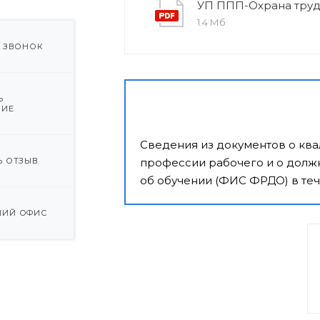
УП ППП-Охрана труда 
1.4 Мб
Ь ЗВОНОК
Ь
НИЕ
Сведения из документов о кв
Ь ОТЗЫВ
профессии рабочего и о должн
об обучении (ФИС ФРДО) в теч
ИЙ ОФИС