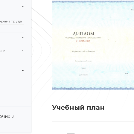
храна труда
изм
и
Учебный план
очих и