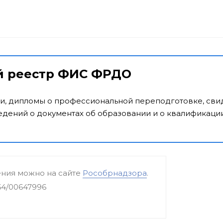
й реестр ФИС ФРДО
и, дипломы о профессиональной переподготовке, свид
дений о документах об образовании и о квалификации
ения можно на сайте
Рособрнадзора
.
64/00647996