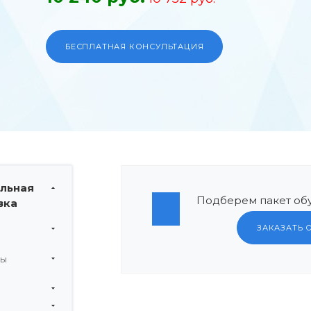
БЕСПЛАТНАЯ КОНСУЛЬТАЦИЯ
льная
Подберем пакет обу
вка
ЗАКАЗАТЬ 
мы