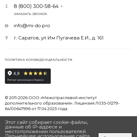
8 (800) 300-58-64
ЗАКАЗАТЬ ЗВОНОК
info@mi-do.pro
г. Саратов, ул Им Пугачева Е.И., д. 161
ПОЛИТИКА КОНФИДЕНЦИАЛЬНОСТИ
© 2011-2026 ООО «Межотраслевой институт
дополнительного образования». Лицензия Л035-01279-
64/00647996 от 17.04.2023 года.
Продолжая использовать наш сайт, вы даете согласие на
Этот сайт собирает cookie-файлы,
обработку файлов Cookies и других пользовательских
данные об IP-адресе и
местоположении пользователей.
данных, в соответствии с
Политикой на обработку
Дальнейшее использование сайта
персональных данных