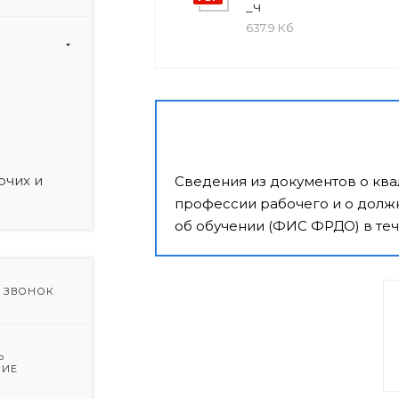
_ч
637.9 Кб
и
очих и
Сведения из документов о кв
профессии рабочего и о должн
об обучении (ФИС ФРДО) в теч
Ь ЗВОНОК
Ь
НИЕ