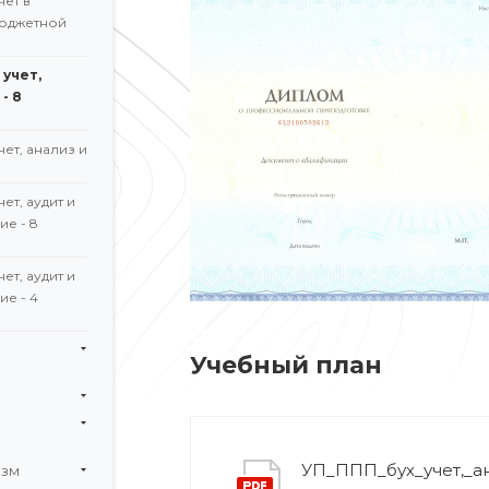
чет в
юджетной
учет,
- 8
ет, анализ и
ет, аудит и
е - 8
ет, аудит и
е - 4
Учебный план
УП_ППП_бух_учет,_ан
изм