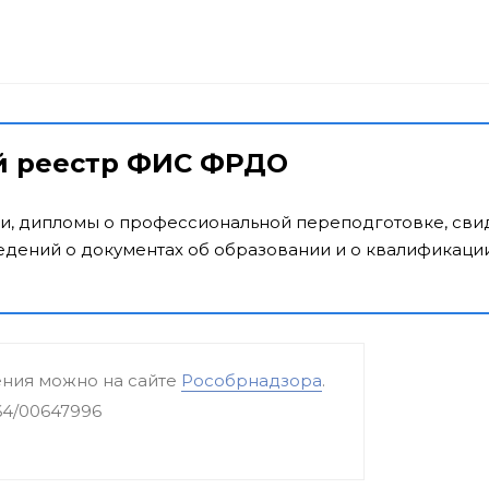
й реестр ФИС ФРДО
и, дипломы о профессиональной переподготовке, свид
дений о документах об образовании и о квалификации
ения можно на сайте
Рособрнадзора
.
64/00647996